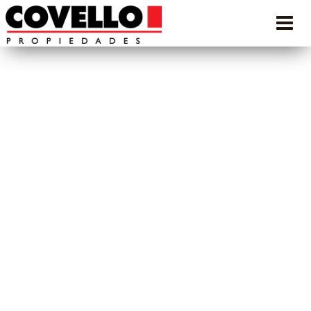
DATOS PRINCIPALES
2
Superficie
m
Ambientes
Dormitorios
Baños
Cod. Prop.